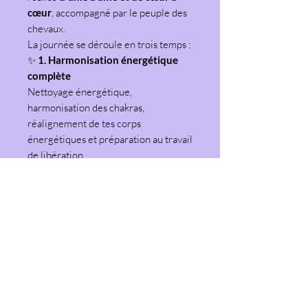
cœur
, accompagné par le peuple des
chevaux.
La journée se déroule en trois temps :
✨
1. Harmonisation énergétique
complète
Nettoyage énergétique,
harmonisation des chakras,
réalignement de tes corps
énergétiques et préparation au travail
de libération.
✨
2. Libération des mémoires
Avec l'aide de mes guides et des tiens,
nous irons travailler en profondeur
sur la thématique de la journée afin
de libérer ce qui est prêt à l'être.
✨
3. Travail avec le peuple des
chevaux
Je rejoins ensuite mes chevaux en
liberté dans leur parc. Pour chaque